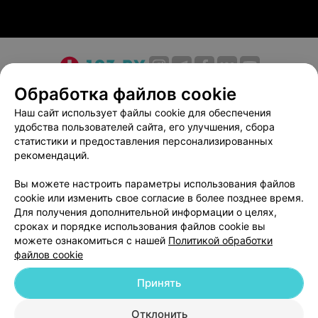
О проекте
Новости проекта
Размещение рекламы
Обработка файлов cookie
Медицинский маркетинг
Публичный договор
Наш сайт использует файлы cookie для обеспечения
удобства пользователей сайта, его улучшения, сбора
Пользовательское соглашение
Способы оплаты
статистики и предоставления персонализированных
Вакансии
Партнеры
рекомендаций.
Написать руководителю 103.by
Вы можете настроить параметры использования файлов
Написать в поддержку
cookie или изменить свое согласие в более позднее время.
Персональные настройки cookie
Для получения дополнительной информации о целях,
сроках и порядке использования файлов cookie вы
Обработка персональных данных
можете ознакомиться с нашей
Политикой обработки
файлов cookie
Принять
Отклонить