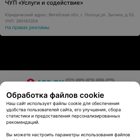
ЧУП «Услуги и содействие»
Юридический адрес: Витебская обл.,г. Полоцк,ул. Зыгина, д.55.
УНП: 390183354
На правах рекламы
О проекте
Новости проекта
Размещение рекламы
Обработка файлов cookie
Медицинский маркетинг
Публичный договор
Наш сайт использует файлы cookie для обеспечения
удобства пользователей сайта, его улучшения, сбора
Пользовательское соглашение
Способы оплаты
статистики и предоставления персонализированных
Вакансии
Партнеры
рекомендаций.
Написать руководителю 103.by
Вы можете настроить параметры использования файлов
Написать в поддержку